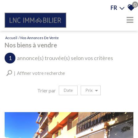
0
FR
Accueil
Nos Annonces De Vente
Nos biens à vendre
1
annonce(s) trouvée(s) selon vos critères
Affiner votre recherche
Trier par
Date
Prix
Vente