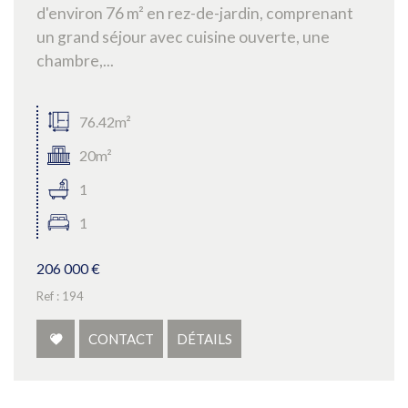
d'environ 76 m² en rez-de-jardin, comprenant
un grand séjour avec cuisine ouverte, une
chambre,...
76.42m²
20m²
1
1
206 000
€
Ref : 194
CONTACT
DÉTAILS