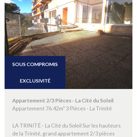
RECHERCHER
+ de critères
5KM
10KM
25KM
SOUS COMPROMIS
EXCLUSIVITÉ
Appartement 2/3 Pièces - La Cité du Soleil
Critères supplémentaires
Appartement 76.42m² 3 Pièces - La Trinité
Piscine
Parking
Terrasse
LA TRINITÉ - La Cité du Soleil Sur les hauteurs
de la Trinité, grand appartement 2/3 pièces