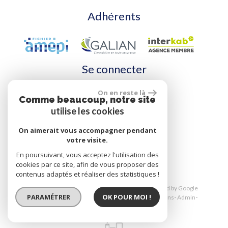
Adhérents
Se connecter
On en reste là
Comme beaucoup, notre site
Espace propriétaire
utilise les cookies
On aimerait vous accompagner pendant
votre visite.
réalisé par
En poursuivant, vous acceptez l'utilisation des
cookies par ce site, afin de vous proposer des
contenus adaptés et réaliser des statistiques !
© 2026 | Tous droits réservés | Traduction powered by Google
PARAMÉTRER
OK POUR MOI !
Plan du site
Mentions légales
Nos honoraires
Liens
Admin
Toutes nos annonces
Politique RGPD